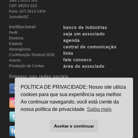
Sala 1.301/1.302
CEP: 89201-010
Fone: (47) 3013-1454
Joinville/SC
institucional
banco de indústrias
Perfil
seja um associado
Diretoria
agenda
Estatuto
central de comunicação
Abrangência
links
Contribuição Sindical 2026
fale conosco
Acervo
Prestação de Contas
área do associado
Simpesc nas redes sociais
no facebook
POLÍTICA DE PRIVACIDADE: Nosso site utiliza
/simpesc
cookies para que sua experiência seja melhor.
no instagram
Ao continuar navegando, você está ciente da
@simpescplasticos
nossa política de privacidade.
Saiba mais
no twitter
@simpesc
Aceitar e continuar
no linkedin
/simpesc