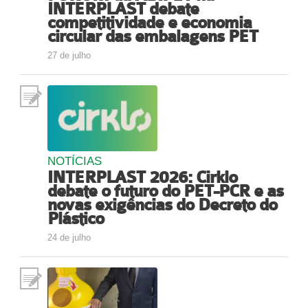
INTERPLAST debate
Fale Conosco
competitividade e economia
circular das embalagens PET
NOSSAS ASSOCIADAS
27 de julho
SEJA UM ASSOCIADO
VAGAS
NOTÍCIAS
INTERPLAST 2026: Cirklo
debate o futuro do PET-PCR e as
novas exigências do Decreto do
Plástico
24 de julho