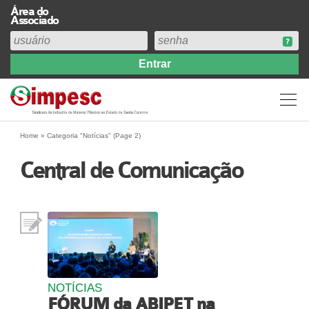
Área do
Associado
Home
Institucional
Perfil
Diretoria
Home
»
Categoria "Notícias"
(Page 2)
Estatuto
Central de Comunicação
Abrangência
Contribuição Sindical 2026
Acervo
Prestação de Contas
Central de Comunicação
Links
NOTÍCIAS
Agenda
FÓRUM da ABIPET na