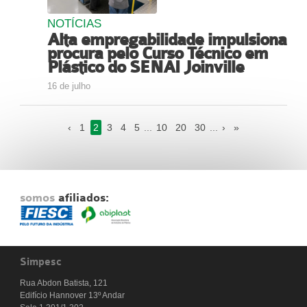
NOTÍCIAS
Alta empregabilidade impulsiona
procura pelo Curso Técnico em
Plástico do SENAI Joinville
16 de julho
‹
1
2
3
4
5
...
10
20
30
...
›
»
somos
afiliados:
Simpesc
Rua Abdon Batista, 121
Edifício Hannover 13º Andar