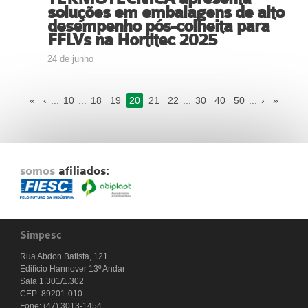
soluções em embalagens de alto
desempenho pós-colheita para
FFLVs na Hortitec 2025
24 de junho
«
‹
...
10
...
18
19
20
21
22
...
30
40
50
...
›
»
somos
afiliados:
Simpesc
Rua Abdon Batista, 121
Edifício Hannover 13º Andar
Sala 1.301/1.302
CEP: 89201-010
Fone: (47) 3013-1454