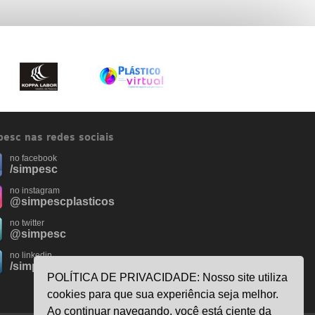
esc nas redes sociais
no facebook
/simpesc
no instagram
@simpescplasticos
no twitter
@simpesc
no linkedin
/simpesc
POLÍTICA DE PRIVACIDADE: Nosso site utiliza
cookies para que sua experiência seja melhor.
Ao continuar navegando, você está ciente da