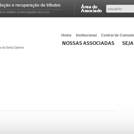
edução e recuperação de tributos
Área do
Associado
on Wilians & Advogados Associa...
stado de Santa Catarina de...
Home
Institucional
Central de Comuni
NOSSAS ASSOCIADAS
SEJA