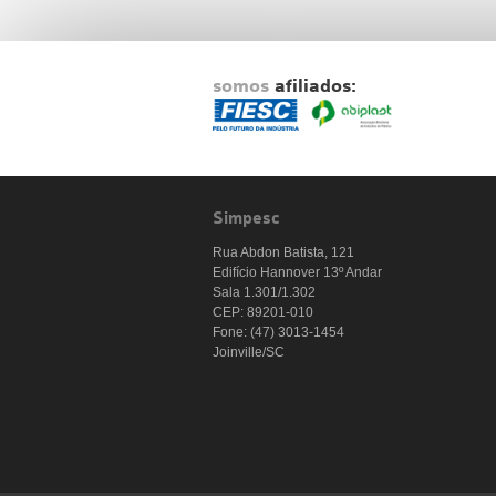
somos
afiliados:
Simpesc
Rua Abdon Batista, 121
Edifício Hannover 13º Andar
Sala 1.301/1.302
CEP: 89201-010
Fone: (47) 3013-1454
Joinville/SC