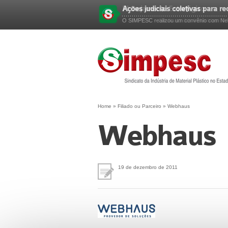
Ações judiciais coletivas para r
Planejamento Estratégico
Esqueceu sua senha?
O SIMPESC realizou um convênio com Nels
O SIMPESC – Sindicato das Indústrias no E
Home
»
Filiado ou Parceiro
»
Webhaus
Webhaus
19 de dezembro de 2011