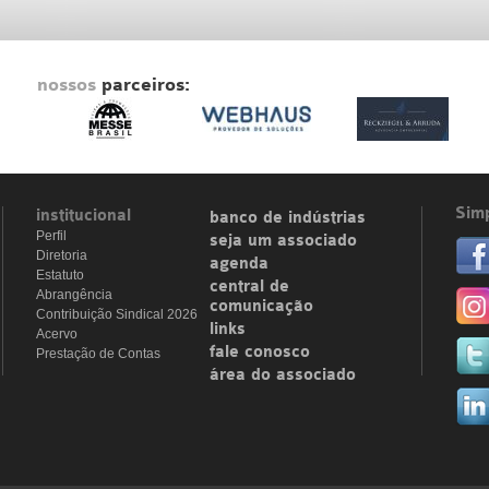
nossos
parceiros:
Simp
institucional
banco de indústrias
Perfil
seja um associado
Diretoria
agenda
Estatuto
central de
Abrangência
comunicação
Contribuição Sindical 2026
links
Acervo
fale conosco
Prestação de Contas
área do associado