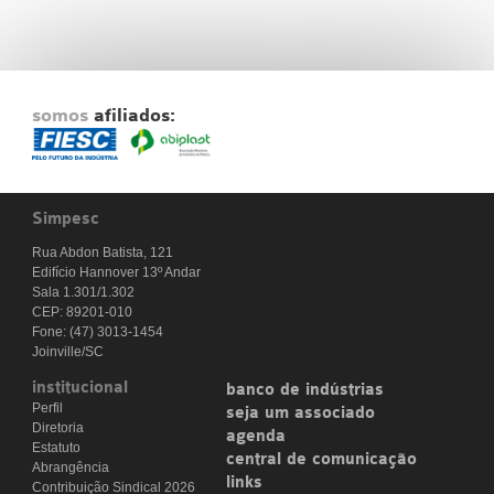
Fale Conosco
NOSSAS ASSOCIADAS
SEJA UM ASSOCIADO
somos
afiliados:
VAGAS
Simpesc
Rua Abdon Batista, 121
Edifício Hannover 13º Andar
Sala 1.301/1.302
CEP: 89201-010
Fone: (47) 3013-1454
Joinville/SC
institucional
banco de indústrias
Perfil
seja um associado
Diretoria
agenda
Estatuto
central de comunicação
Abrangência
links
Contribuição Sindical 2026