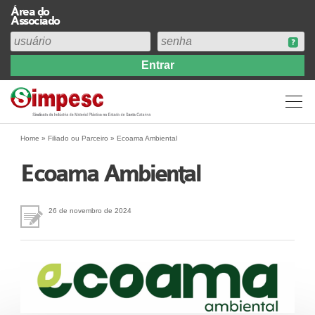
Área do
Associado
Home
Institucional
Perfil
Diretoria
Home
»
Filiado ou Parceiro
»
Ecoama Ambiental
Estatuto
Ecoama Ambiental
Abrangência
Contribuição Sindical 2026
26 de novembro de 2024
Acervo
Prestação de Contas
Central de Comunicação
Links
Agenda