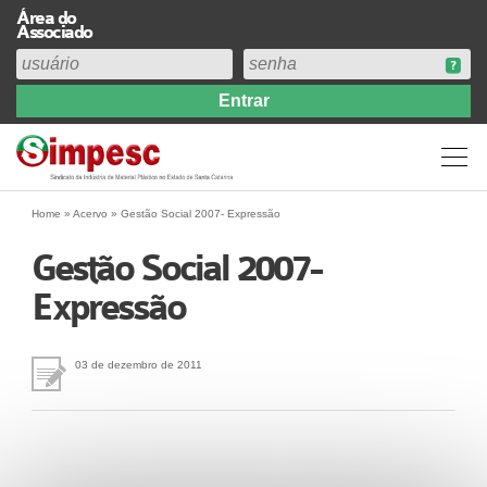
Área do
Associado
Home
Institucional
Perfil
Diretoria
Home
»
Acervo
»
Gestão Social 2007- Expressão
Estatuto
Gestão Social 2007-
Abrangência
Expressão
Contribuição Sindical 2026
Acervo
Prestação de Contas
03 de dezembro de 2011
Central de Comunicação
Links
Agenda