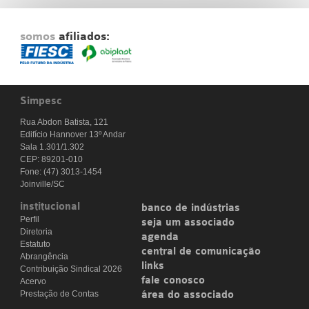
Fale Conosco
somos
afiliados:
NOSSAS ASSOCIADAS
SEJA UM ASSOCIADO
VAGAS
Simpesc
Rua Abdon Batista, 121
Edifício Hannover 13º Andar
Sala 1.301/1.302
CEP: 89201-010
Fone: (47) 3013-1454
Joinville/SC
institucional
banco de indústrias
Perfil
seja um associado
Diretoria
agenda
Estatuto
central de comunicação
Abrangência
links
Contribuição Sindical 2026
fale conosco
Acervo
Prestação de Contas
área do associado