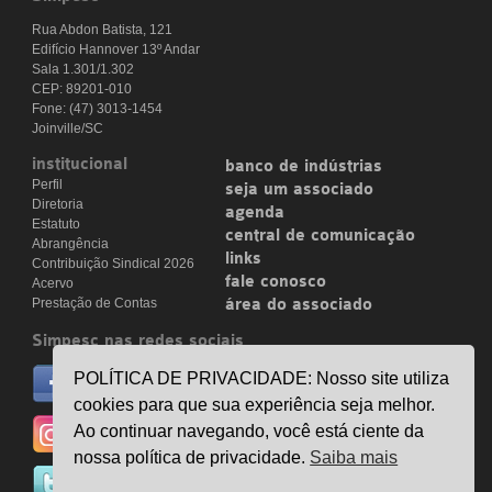
Rua Abdon Batista, 121
Edifício Hannover 13º Andar
Sala 1.301/1.302
CEP: 89201-010
Fone: (47) 3013-1454
Joinville/SC
institucional
banco de indústrias
Perfil
seja um associado
Diretoria
agenda
Estatuto
central de comunicação
Abrangência
links
Contribuição Sindical 2026
fale conosco
Acervo
Prestação de Contas
área do associado
Simpesc nas redes sociais
no facebook
POLÍTICA DE PRIVACIDADE: Nosso site utiliza
/simpesc
cookies para que sua experiência seja melhor.
no instagram
Ao continuar navegando, você está ciente da
@simpescplasticos
nossa política de privacidade.
Saiba mais
no twitter
@simpesc