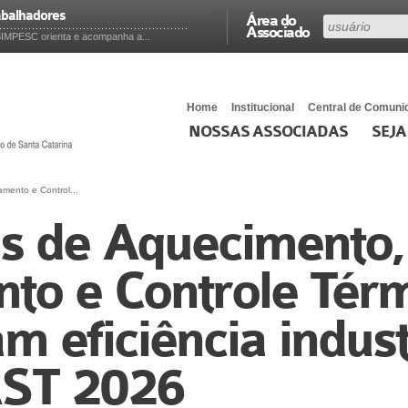
abalhadores
Área do
Associado
SIMPESC orienta e acompanha a...
Home
Institucional
Central de Comuni
NOSSAS ASSOCIADAS
SEJA
mento e Control...
as de Aquecimento,
to e Controle Tér
m eficiência indust
ST 2026