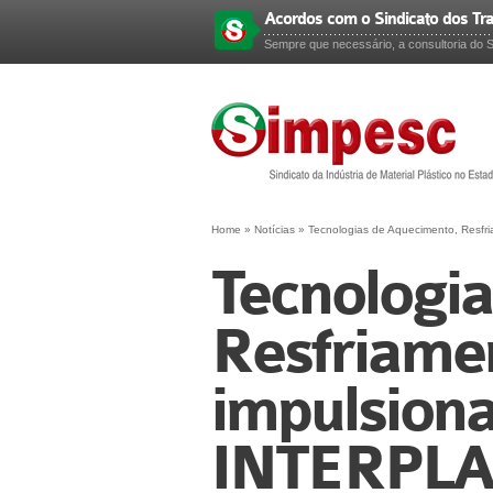
Acordos com o Sindicato dos Tr
Esqueceu sua senha?
Sempre que necessário, a consultoria do 
Home
»
Notícias
»
Tecnologias de Aquecimento, Resfria
Tecnologi
Resfriamen
impulsiona
INTERPLA