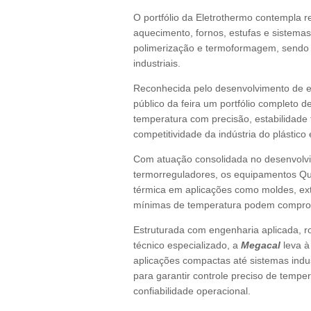
O portfólio da Eletrothermo contempla r
aquecimento, fornos, estufas e sistem
polimerização e termoformagem, sendo 
industriais.
Reconhecida pelo desenvolvimento de eq
público da feira um portfólio completo 
temperatura com precisão, estabilidade 
competitividade da indústria do plástico
Com atuação consolidada no desenvolvime
termorreguladores, os equipamentos Qua
térmica em aplicações como moldes, ext
mínimas de temperatura podem comprom
Estruturada com engenharia aplicada, r
técnico especializado, a
Megacal
leva à
aplicações compactas até sistemas indus
para garantir controle preciso de temp
confiabilidade operacional.