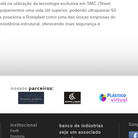
stá na utilização da tecnologia exclusiva em SMC (Sheet
ipamentos uma vida útil superior, podendo ultrapassar 50
ica posiciona a Rotoplast como uma das únicas empresas do
esistência estrutural, oferecendo mais segurança e
.
nossos
parceiros:
Simp
institucional
banco de indústrias
Perfil
seja um associado
Diretoria