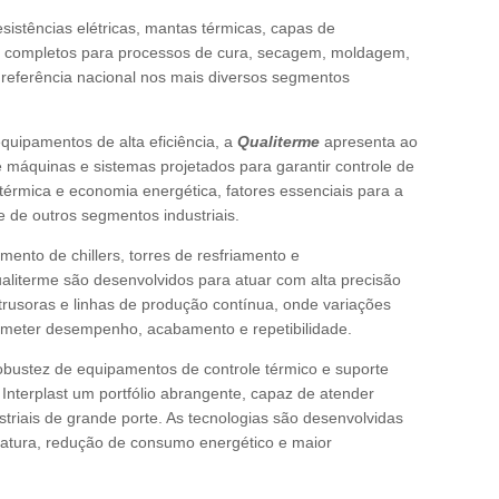
esistências elétricas, mantas térmicas, capas de
as completos para processos de cura, secagem, moldagem,
referência nacional nos mais diversos segmentos
uipamentos de alta eficiência, a
Qualiterme
apresenta ao
de máquinas e sistemas projetados para garantir controle de
térmica e economia energética, fatores essenciais para a
 e de outros segmentos industriais.
nto de chillers, torres de resfriamento e
literme são desenvolvidos para atuar com alta precisão
rusoras e linhas de produção contínua, onde variações
eter desempenho, acabamento e repetibilidade.
obustez de equipamentos de controle térmico e suporte
 Interplast um portfólio abrangente, capaz de atender
triais de grande porte. As tecnologias são desenvolvidas
eratura, redução de consumo energético e maior