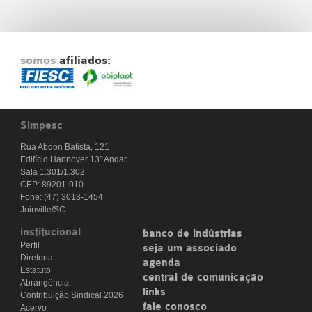
somos
afiliados:
Simpesc
Rua Abdon Batista, 121
Edifício Hannover 13º Andar
Sala 1.301/1.302
CEP: 89201-010
Fone: (47) 3013-1454
Joinville/SC
institucional
banco de indústrias
Perfil
seja um associado
Diretoria
agenda
Estatuto
central de comunicação
Abrangência
links
Contribuição Sindical 2026
fale conosco
Acervo