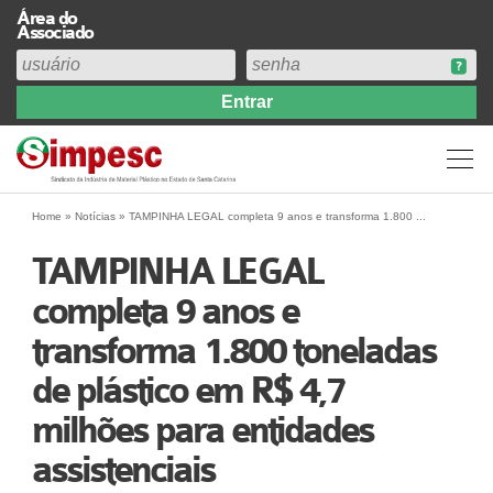
Área do
Associado
Home
Institucional
Perfil
Diretoria
Home
»
Notícias
»
TAMPINHA LEGAL completa 9 anos e transforma 1.800 ...
Estatuto
TAMPINHA LEGAL
Abrangência
completa 9 anos e
Contribuição Sindical 2026
transforma 1.800 toneladas
Acervo
Prestação de Contas
de plástico em R$ 4,7
Central de Comunicação
milhões para entidades
Links
assistenciais
Agenda