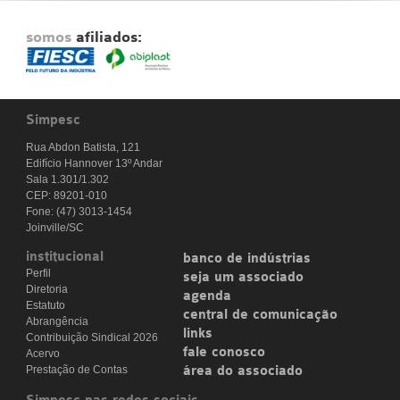
somos
afiliados:
Simpesc
Rua Abdon Batista, 121
Edifício Hannover 13º Andar
Sala 1.301/1.302
CEP: 89201-010
Fone: (47) 3013-1454
Joinville/SC
institucional
banco de indústrias
Perfil
seja um associado
Diretoria
agenda
Estatuto
central de comunicação
Abrangência
links
Contribuição Sindical 2026
fale conosco
Acervo
Prestação de Contas
área do associado