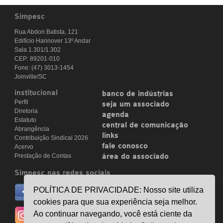
Simpesc
Rua Abdon Batista, 121
Edifício Hannover 13º Andar
Sala 1.301/1.302
CEP: 89201-010
Fone: (47) 3013-1454
Joinville/SC
institucional
banco de indústrias
Perfil
seja um associado
Diretoria
agenda
Estatuto
central de comunicação
Abrangência
links
Contribuição Sindical 2026
fale conosco
Acervo
Prestação de Contas
área do associado
Simpesc nas redes sociais
no facebook
POLÍTICA DE PRIVACIDADE: Nosso site utiliza
/simpesc
cookies para que sua experiência seja melhor.
no instagram
Ao continuar navegando, você está ciente da
@simpescplasticos