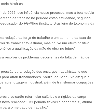
érie histórica.
ir de 2022 teve influência nesse processo, mas a boa notícia
ercado de trabalho no período estão estudando, segundo
esquisador do FGV/Ibre (Instituto Brasileiro de Economia da
ma redução da força de trabalho e um aumento da taxa de
ou de trabalhar foi estudar, mas houve um efeito positivo
enéfico à qualificação da mão de obra no futuro”.
ara resolver os problemas decorrentes da falta de mão de
 pressão para redução dos encargos trabalhistas, o que
 para atrair trabalhadores. Souza, do Senai-SP, diz que a
s de aprendizagem industrial, além de transformar ocupações
s.
res precisarão reformular salários e a rigidez da carga
 nova realidade? Ter jornada flexível e pagar mais”, afirma.
ém para o mercado de trabalho.”