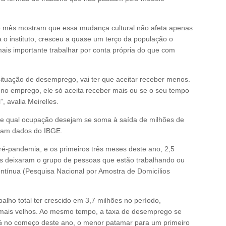
te mês mostram que essa mudança cultural não afeta apenas
a o instituto, cresceu a quase um terço da população o
ais importante trabalhar por conta própria do que com
situação de desemprego, vai ter que aceitar receber menos.
no emprego, ele só aceita receber mais ou se o seu tempo
”, avalia Meirelles.
bre qual ocupação desejam se soma à saída de milhões de
tram dados do IBGE.
pré-pandemia, e os primeiros três meses deste ano, 2,5
nos deixaram o grupo de pessoas que estão trabalhando ou
ínua (Pesquisa Nacional por Amostra de Domicílios
alho total ter crescido em 3,7 milhões no período,
s mais velhos. Ao mesmo tempo, a taxa de desemprego se
7% no começo deste ano, o menor patamar para um primeiro