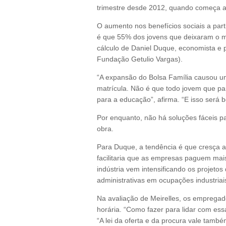
trimestre desde 2012, quando começa a s
O aumento nos benefícios sociais a part
é que 55% dos jovens que deixaram o m
cálculo de Daniel Duque, economista e p
Fundação Getulio Vargas).
“A expansão do Bolsa Família causou u
matrícula. Não é que todo jovem que par
para a educação”, afirma. “E isso será b
Por enquanto, não há soluções fáceis p
obra.
Para Duque, a tendência é que cresça a
facilitaria que as empresas paguem mais
indústria vem intensificando os projeto
administrativas em ocupações industriai
Na avaliação de Meirelles, os empregado
horária. “Como fazer para lidar com essa
“A lei da oferta e da procura vale tamb