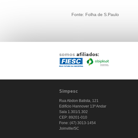
Fonte: Folha de S.Paulo
somos
afiliados:
Simpesc
Rua Abdon Batista, 121
Edifício Hannover 13º Andar
Sala 1.301/1.302
CEP: 89201-010
Fone: (47) 3013-1454
Joinville/SC