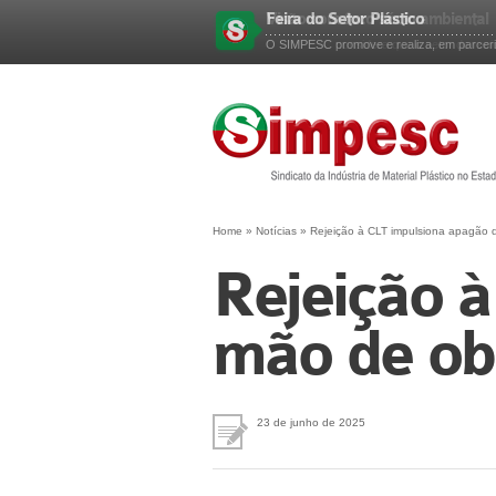
Feira do Setor Plástico
Esqueceu sua senha?
O SIMPESC promove e realiza, em parceri
Home
»
Notícias
»
Rejeição à CLT impulsiona apagão 
Rejeição à
mão de obr
23 de junho de 2025