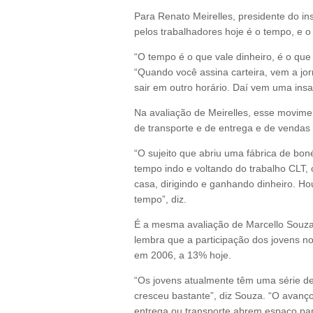
Para Renato Meirelles, presidente do ins
pelos trabalhadores hoje é o tempo, e o
“O tempo é o que vale dinheiro, é o que 
“Quando você assina carteira, vem a jo
sair em outro horário. Daí vem uma insa
Na avaliação de Meirelles, esse moviment
de transporte e de entrega e de vendas 
“O sujeito que abriu uma fábrica de bo
tempo indo e voltando do trabalho CLT, o
casa, dirigindo e ganhando dinheiro. Ho
tempo”, diz.
É a mesma avaliação de Marcello Souza
lembra que a participação dos jovens no
em 2006, a 13% hoje.
“Os jovens atualmente têm uma série de 
cresceu bastante”, diz Souza. “O avanço
entrega ou transporte abrem espaço pa