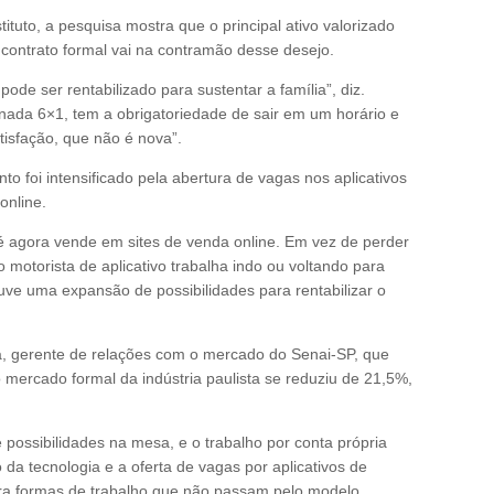
tituto, a pesquisa mostra que o principal ativo valorizado
 contrato formal vai na contramão desse desejo.
pode ser rentabilizado para sustentar a família”, diz.
rnada 6×1, tem a obrigatoriedade de sair em um horário e
tisfação, que não é nova”.
o foi intensificado pela abertura de vagas nos aplicativos
online.
né agora vende em sites de venda online. Em vez de perder
 motorista de aplicativo trabalha indo ou voltando para
uve uma expansão de possibilidades para rentabilizar o
, gerente de relações com o mercado do Senai-SP, que
 mercado formal da indústria paulista se reduziu de 21,5%,
possibilidades na mesa, e o trabalho por conta própria
 da tecnologia e a oferta de vagas por aplicativos de
ra formas de trabalho que não passam pelo modelo