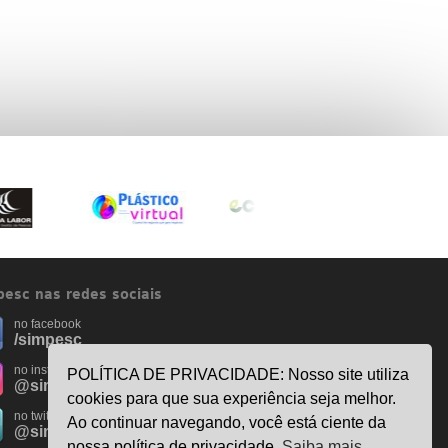
esc nas redes sociais
no facebook
/simpesc
no instagram
POLÍTICA DE PRIVACIDADE: Nosso site utiliza
@simpescplasticos
cookies para que sua experiência seja melhor.
no twitter
Ao continuar navegando, você está ciente da
@simpesc
nossa política de privacidade.
Saiba mais