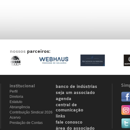
nossos
parceiros:
Simp
institucional
banco de indústrias
Perfil
seja um associado
Diretoria
agenda
Estatuto
central de
Abrangência
comunicação
Contribuição Sindical 2026
links
Acervo
fale conosco
Prestação de Contas
área do associado