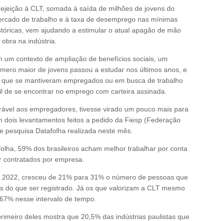
rejeição à CLT, somada à saída de milhões de jovens do
rcado de trabalho e à taxa de desemprego nas mínimas
stóricas, vem ajudando a estimular o atual apagão de mão
 obra na indústria.
 um contexto de ampliação de benefícios sociais, um
mero maior de jovens passou a estudar nos últimos anos, e
 que se mantiveram empregados ou em busca de trabalho
il de se encontrar no emprego com carteira assinada.
orável aos empregadores, tivesse virado um pouco mais para
 dois levantamentos feitos a pedido da Fiesp (Federação
e pesquisa Datafolha realizada neste mês.
lha, 59% dos brasileiros acham melhor trabalhar por conta
r contratados por empresa.
 2022, cresceu de 21% para 31% o número de pessoas que
s do que ser registrado. Já os que valorizam a CLT mesmo
67% nesse intervalo de tempo.
primeiro deles mostra que 20,5% das indústrias paulistas que