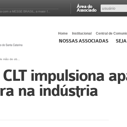
Área do
Associado
a com a MESSE BRASIL, a maior f...
Home
Institucional
Central de Comuni
NOSSAS ASSOCIADAS
SEJA
de mão de ob...
 CLT impulsiona a
a na indústria