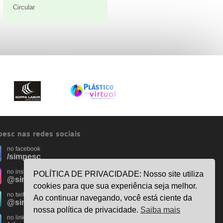
Circular
esc nas redes sociais
no facebook
/simpesc
no instagram
POLÍTICA DE PRIVACIDADE: Nosso site utiliza
@simpescplasticos
cookies para que sua experiência seja melhor.
no twitter
Ao continuar navegando, você está ciente da
@simpesc
nossa política de privacidade.
Saiba mais
no linkedin