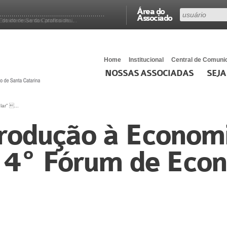
Área do
Associado
e interesse dos profissionai...
stado de Santa Catarina de...
Home
Institucional
Central de Comuni
NOSSAS ASSOCIADAS
SEJA
ar” ...
trodução à Econom
 – 4º Fórum de Eco