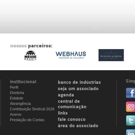
nossos
parceiros:
Simp
institucional
banco de indústrias
Perfil
seja um associado
Diretoria
agenda
Estatuto
central de
Abrangência
comunicação
Contribuição Sindical 2026
links
Acervo
fale conosco
Prestação de Contas
área do associado