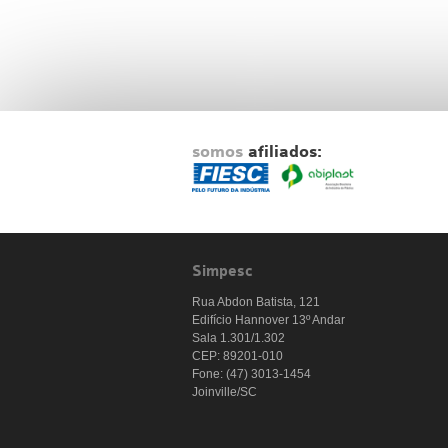
somos
afiliados:
Simpesc
Rua Abdon Batista, 121
Edifício Hannover 13º Andar
Sala 1.301/1.302
CEP: 89201-010
Fone: (47) 3013-1454
Joinville/SC