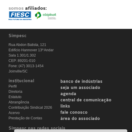
somos
afiliados:
Simpesc
Rua Abdon Batista, 121
Edifício Hannover 13º Andar
Sala 1.301/1.302
CEP: 89201-010
Fone: (47) 3013-1454
Joinville/SC
institucional
banco de indústrias
Perfil
seja um associado
Diretoria
agenda
Estatuto
central de comunicação
Abrangência
links
Contribuição Sindical 2026
fale conosco
Acervo
Prestação de Contas
área do associado
Simpesc nas redes sociais