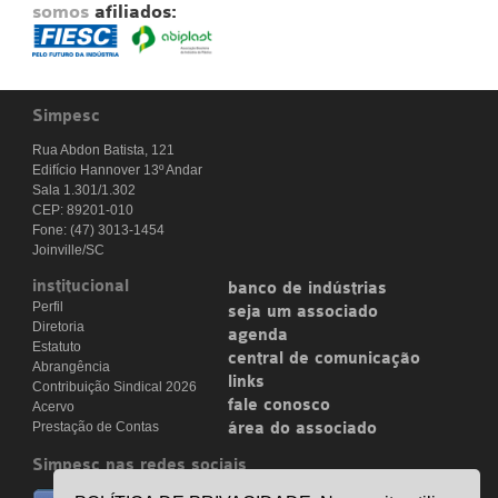
somos
afiliados:
Simpesc
Rua Abdon Batista, 121
Edifício Hannover 13º Andar
Sala 1.301/1.302
CEP: 89201-010
Fone: (47) 3013-1454
Joinville/SC
institucional
banco de indústrias
Perfil
seja um associado
Diretoria
agenda
Estatuto
central de comunicação
Abrangência
links
Contribuição Sindical 2026
fale conosco
Acervo
Prestação de Contas
área do associado
Simpesc nas redes sociais