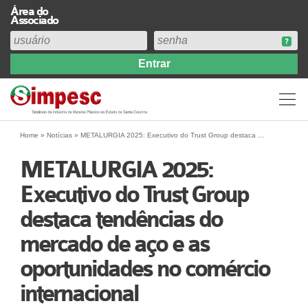
Área do
Associado
Home
Institucional
Perfil
Diretoria
Home
»
Notícias
»
METALURGIA 2025: Executivo do Trust Group destaca ...
Estatuto
METALURGIA 2025:
Abrangência
Executivo do Trust Group
Contribuição Sindical 2026
destaca tendências do
Acervo
Prestação de Contas
mercado de aço e as
Central de Comunicação
oportunidades no comércio
Links
internacional
Agenda