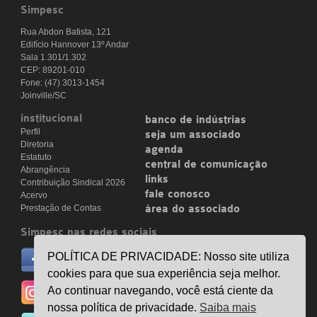
Simpesc
Rua Abdon Batista, 121
Edifício Hannover 13º Andar
Sala 1.301/1.302
CEP: 89201-010
Fone: (47) 3013-1454
Joinville/SC
institucional
banco de indústrias
Perfil
seja um associado
Diretoria
agenda
Estatuto
central de comunicação
Abrangência
links
Contribuição Sindical 2026
fale conosco
Acervo
Prestação de Contas
área do associado
Simpesc nas redes sociais
no facebook
POLÍTICA DE PRIVACIDADE: Nosso site utiliza
/simpesc
cookies para que sua experiência seja melhor.
no instagram
Ao continuar navegando, você está ciente da
@simpescplasticos
nossa política de privacidade.
Saiba mais