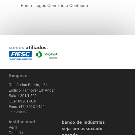
Fonte: Logos Conexão e Conteúdo
somos
afiliados:
Simpesc
Rua Abdon Batista, 121
Edifício Hannover 13º Andar
Sala 1.301/1.302
CEP: 89201-010
Fone: (47) 3013-1454
Joinville/SC
institucional
banco de indústrias
Perfil
seja um associado
Diretoria