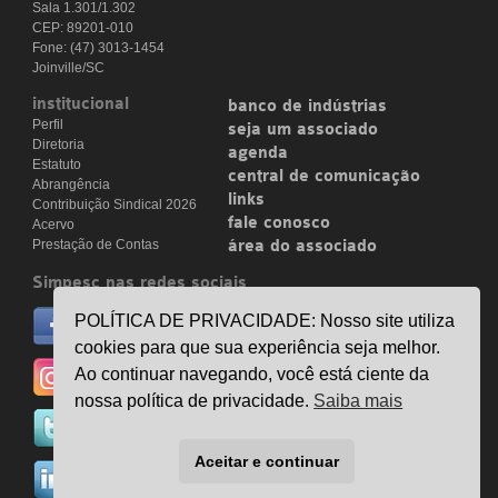
Sala 1.301/1.302
CEP: 89201-010
Fone: (47) 3013-1454
Joinville/SC
institucional
banco de indústrias
Perfil
seja um associado
Diretoria
agenda
Estatuto
central de comunicação
Abrangência
links
Contribuição Sindical 2026
fale conosco
Acervo
Prestação de Contas
área do associado
Simpesc nas redes sociais
no facebook
POLÍTICA DE PRIVACIDADE: Nosso site utiliza
/simpesc
cookies para que sua experiência seja melhor.
no instagram
Ao continuar navegando, você está ciente da
@simpescplasticos
nossa política de privacidade.
Saiba mais
no twitter
@simpesc
Aceitar e continuar
no linkedin
/simpesc