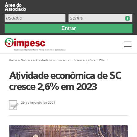
Área do
Associado
Home
Institucional
Perfil
Diretoria
Home
»
Notícias
»
Atividade econômica de SC cresce 2,6% em 2023
Estatuto
Atividade econômica de SC
Abrangência
cresce 2,6% em 2023
Contribuição Sindical 2026
Acervo
Prestação de Contas
29 de fevereiro de 2024
Central de Comunicação
Links
Agenda