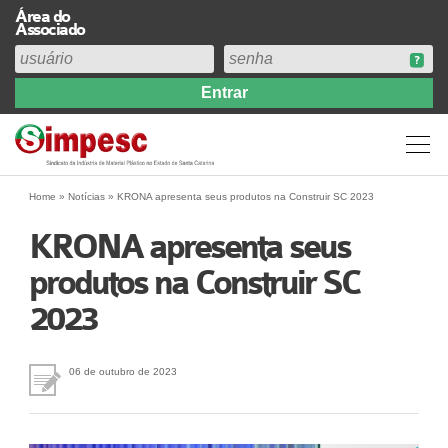
Área do
Associado
Home
Institucional
Perfil
Diretoria
Home
»
Notícias
»
KRONA apresenta seus produtos na Construir SC 2023
Estatuto
KRONA apresenta seus
Abrangência
produtos na Construir SC
Contribuição Sindical 2026
2023
Acervo
Prestação de Contas
Central de Comunicação
06 de outubro de 2023
Links
Agenda