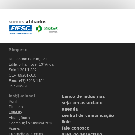
somos
afiliados:
Simpesc
Rua Abdon Batista, 121
Edifício Hannover 13º Andar
Sala 1.301/1.302
CEP: 89201-010
Fone: (47) 3013-1454
Joinville/SC
institucional
banco de indústrias
Perfil
seja um associado
Diretoria
agenda
Estatuto
central de comunicação
Abrangência
links
Contribuição Sindical 2026
fale conosco
Acervo
Prestação de Contas
área do associado