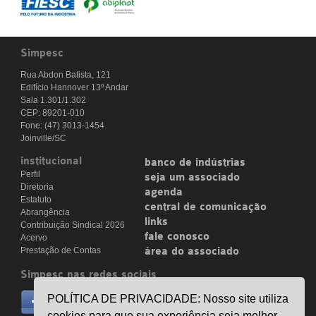
Simpesc
Rua Abdon Batista, 121
Edifício Hannover 13º Andar
Sala 1.301/1.302
CEP: 89201-010
Fone: (47) 3013-1454
Joinville/SC
institucional
banco de indústrias
Perfil
seja um associado
Diretoria
agenda
Estatuto
central de comunicação
Abrangência
links
Contribuição Sindical 2026
fale conosco
Acervo
Prestação de Contas
área do associado
Simpesc nas redes sociais
no facebook
POLÍTICA DE PRIVACIDADE: Nosso site utiliza
/simpesc
cookies para que sua experiência seja melhor.