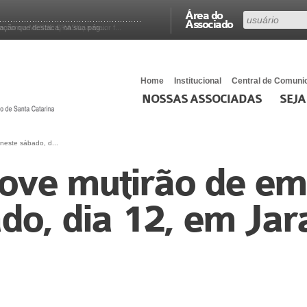
Área do
Associado
a com a MESSE BRASIL, a maior f...
ção que destaca, na sua pág...
Home
Institucional
Central de Comuni
NOSSAS ASSOCIADAS
SEJA
neste sábado, d...
ove mutirão de e
do, dia 12, em Ja