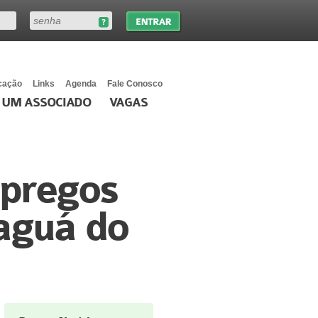
cação
Links
Agenda
Fale Conosco
 UM ASSOCIADO
VAGAS
mpregos
raguá do