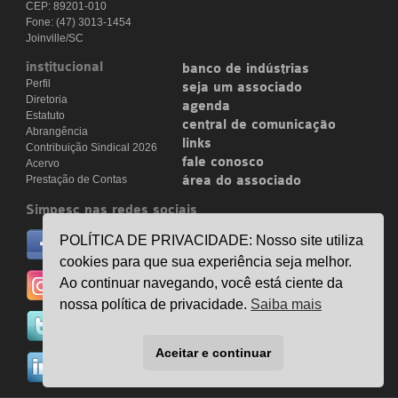
CEP: 89201-010
Fone: (47) 3013-1454
Joinville/SC
institucional
banco de indústrias
Perfil
seja um associado
Diretoria
agenda
Estatuto
central de comunicação
Abrangência
links
Contribuição Sindical 2026
fale conosco
Acervo
Prestação de Contas
área do associado
Simpesc nas redes sociais
no facebook
POLÍTICA DE PRIVACIDADE: Nosso site utiliza
/simpesc
cookies para que sua experiência seja melhor.
no instagram
Ao continuar navegando, você está ciente da
@simpescplasticos
nossa política de privacidade.
Saiba mais
no twitter
@simpesc
Aceitar e continuar
no linkedin
/simpesc