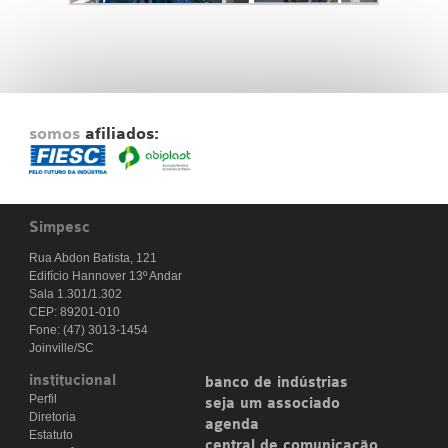
somos
afiliados:
Simpesc
Rua Abdon Batista, 121
Edifício Hannover 13º Andar
Sala 1.301/1.302
CEP: 89201-010
Fone: (47) 3013-1454
Joinville/SC
institucional
banco de indústrias
Perfil
seja um associado
Diretoria
agenda
Estatuto
central de comunicação