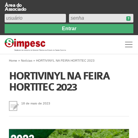
Área do
Associado
Home
Institucional
Perfil
Diretoria
Home
»
Notícias
»
HORTIVINYL NA FEIRA HORTITEC 2023
Estatuto
HORTIVINYL NA FEIRA
Abrangência
HORTITEC 2023
Contribuição Sindical 2026
Acervo
Prestação de Contas
18 de maio de 2023
Central de Comunicação
Links
Agenda