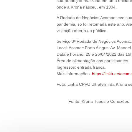
sua produção realizada em uma unidade r
onde a Krona nasceu, em 1994.
A Rodada de Negócios Acomac teve sua
pandemia, só foi retomada este ano. Alé
visitação aberta ao público.
Serviço 3ª Rodada de Negócios Acomac
Local: Acomac Porto Alegre- Av. Manoel 
Data e horário: 25 e 26/04/2022 das 15
Área de alimentação aos participantes
Ingressos: entrada franca.
Mais informações:
https://linktr.ee/aco
Foto: Linha CPVC Ultraterm da Krona s
Fonte: Krona Tubos e Conexões