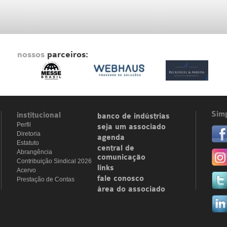
nossos
parceiros:
Simp
institucional
banco de indústrias
Perfil
seja um associado
Diretoria
agenda
Estatuto
central de
Abrangência
comunicação
Contribuição Sindical 2026
links
Acervo
fale conosco
Prestação de Contas
área do associado