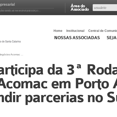
presarial
Área do
Associado
 sindical na estrutura corpo...
ntidade, acontecem palestr...
Home
Institucional
Central de Comuni
NOSSAS ASSOCIADAS
SEJA
egócios Acomac ...
ticipa da 3ª Rod
Acomac em Porto 
dir parcerias no S