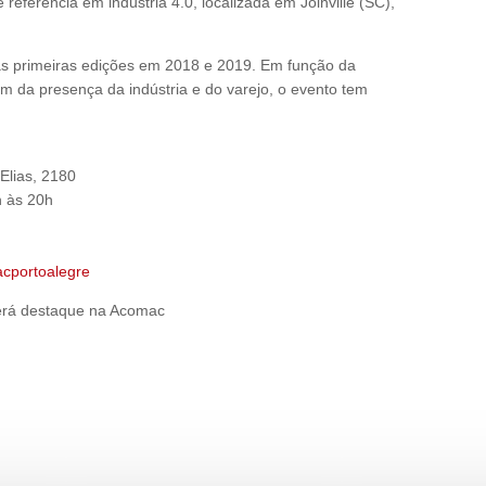
eferência em indústria 4.0, localizada em Joinville (SC),
s primeiras edições em 2018 e 2019. Em função da
m da presença da indústria e do varejo, o evento tem
Elias, 2180
h às 20h
macportoalegre
erá destaque na Acomac