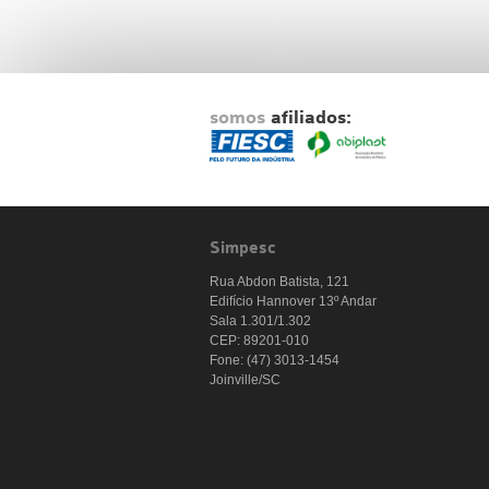
somos
afiliados:
Simpesc
Rua Abdon Batista, 121
Edifício Hannover 13º Andar
Sala 1.301/1.302
CEP: 89201-010
Fone: (47) 3013-1454
Joinville/SC