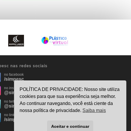
esc nas redes sociais
no facebook
/simpesc
no instagram
POLÍTICA DE PRIVACIDADE: Nosso site utiliza
@simpescplasticos
cookies para que sua experiência seja melhor.
no twitter
Ao continuar navegando, você está ciente da
@simpesc
nossa política de privacidade.
Saiba mais
no linkedin
/simpesc
Aceitar e continuar