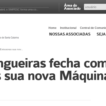
Área do
Associado
abril, o SIMPESC forma uma co...
Home
Institucional
Central de Comuni
NOSSAS ASSOCIADAS
SEJA
xtrusoras sua nov...
gueiras fecha c
s sua nova Máquin