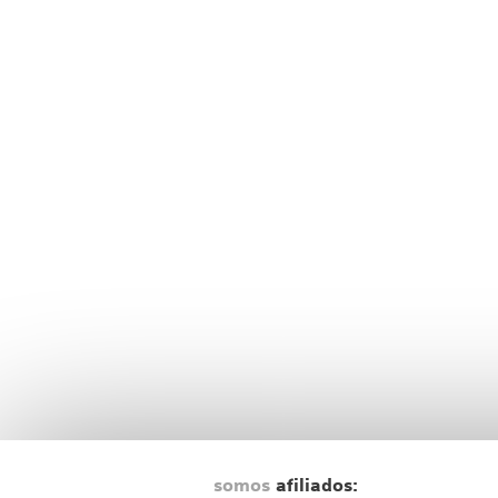
somos
afiliados: