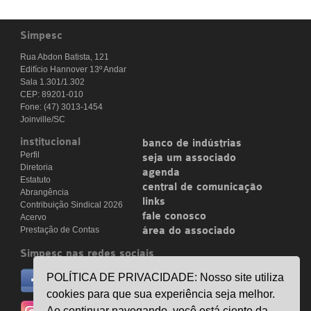
Simpesc
Rua Abdon Batista, 121
Edifício Hannover 13º Andar
Sala 1.301/1.302
CEP: 89201-010
Fone: (47) 3013-1454
Joinville/SC
institucional
banco de indústrias
Perfil
seja um associado
Diretoria
agenda
Estatuto
central de comunicação
Abrangência
links
Contribuição Sindical 2026
fale conosco
Acervo
Prestação de Contas
área do associado
Simpesc nas redes sociais
no facebook
POLÍTICA DE PRIVACIDADE: Nosso site utiliza
/simpesc
cookies para que sua experiência seja melhor.
no instagram
Ao continuar navegando, você está ciente da