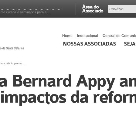
Área do
Associado
e cursos e seminários para a ...
Home
Institucional
Central de Comuni
NOSSAS ASSOCIADAS
SEJA
enciais impacto...
a Bernard Appy an
 impactos da refo