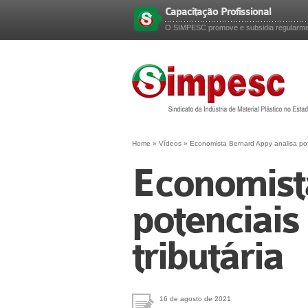
Capacitação Profissional
Esqueceu sua senha?
O SIMPESC promove e subsidia regularment
Home
»
Vídeos
»
Economista Bernard Appy analisa pot
Economist
potenciais
tributária
16 de agosto de 2021