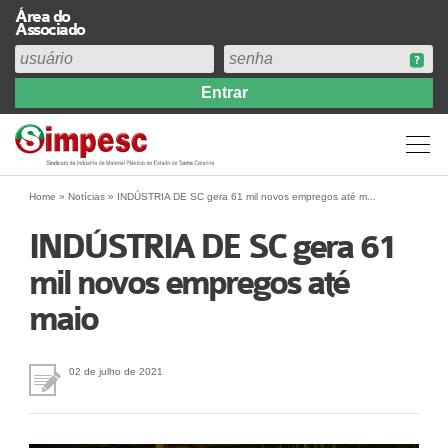
Área do
Associado
Home
Institucional
Perfil
Diretoria
Home
»
Notícias
»
INDÚSTRIA DE SC gera 61 mil novos empregos até m...
Estatuto
INDÚSTRIA DE SC gera 61
Abrangência
mil novos empregos até
Contribuição Sindical 2026
maio
Acervo
Prestação de Contas
Central de Comunicação
02 de julho de 2021
Links
Agenda