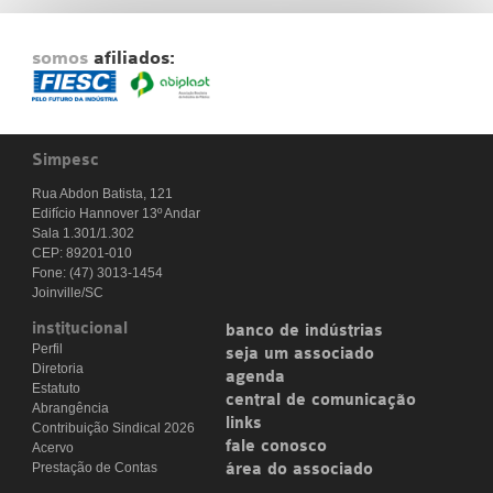
somos
afiliados:
Simpesc
Rua Abdon Batista, 121
Edifício Hannover 13º Andar
Sala 1.301/1.302
CEP: 89201-010
Fone: (47) 3013-1454
Joinville/SC
institucional
banco de indústrias
Perfil
seja um associado
Diretoria
agenda
Estatuto
central de comunicação
Abrangência
links
Contribuição Sindical 2026
fale conosco
Acervo
Prestação de Contas
área do associado