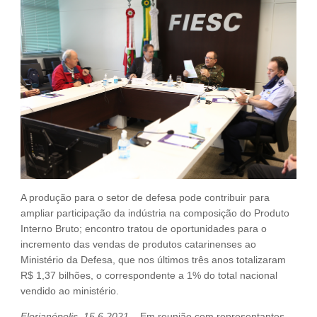
Fale Conosco
NOSSAS ASSOCIADAS
SEJA UM ASSOCIADO
VAGAS
A produção para o setor de defesa pode contribuir para
ampliar participação da indústria na composição do Produto
Interno Bruto; encontro tratou de oportunidades para o
incremento das vendas de produtos catarinenses ao
Ministério da Defesa, que nos últimos três anos totalizaram
R$ 1,37 bilhões, o correspondente a 1% do total nacional
vendido ao ministério.
Florianópolis, 15.6.2021
– Em reunião com representantes