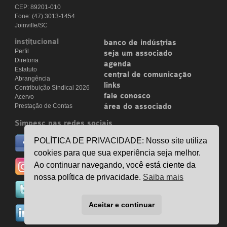
CEP: 89201-010
Fone: (47) 3013-1454
Joinville/SC
institucional
banco de indústrias
Perfil
seja um associado
Diretoria
agenda
Estatuto
central de comunicação
Abrangência
links
Contribuição Sindical 2026
fale conosco
Acervo
Prestação de Contas
área do associado
Simpesc nas redes sociais
no facebook
POLÍTICA DE PRIVACIDADE: Nosso site utiliza
/simpesc
cookies para que sua experiência seja melhor.
no instagram
Ao continuar navegando, você está ciente da
@simpescplasticos
nossa política de privacidade.
Saiba mais
no twitter
@simpesc
Aceitar e continuar
no linkedin
/simpesc