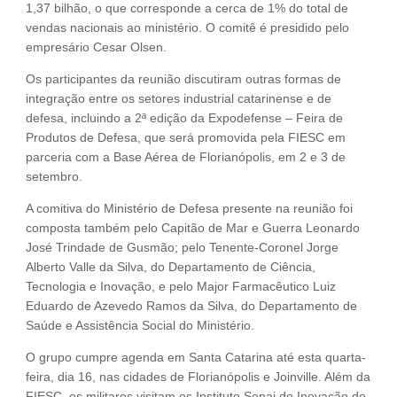
1,37 bilhão, o que corresponde a cerca de 1% do total de
vendas nacionais ao ministério. O comitê é presidido pelo
empresário Cesar Olsen.
Os participantes da reunião discutiram outras formas de
integração entre os setores industrial catarinense e de
defesa, incluindo a 2ª edição da Expodefense – Feira de
Produtos de Defesa, que será promovida pela FIESC em
parceria com a Base Aérea de Florianópolis, em 2 e 3 de
setembro.
A comitiva do Ministério de Defesa presente na reunião foi
composta também pelo Capitão de Mar e Guerra Leonardo
José Trindade de Gusmão; pelo Tenente-Coronel Jorge
Alberto Valle da Silva, do Departamento de Ciência,
Tecnologia e Inovação, e pelo Major Farmacêutico Luiz
Eduardo de Azevedo Ramos da Silva, do Departamento de
Saúde e Assistência Social do Ministério.
O grupo cumpre agenda em Santa Catarina até esta quarta-
feira, dia 16, nas cidades de Florianópolis e Joinville. Além da
FIESC, os militares visitam os Instituto Senai de Inovação de