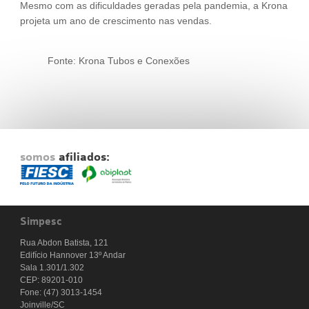
Mesmo com as dificuldades geradas pela pandemia, a Krona
projeta um ano de crescimento nas vendas.
Fonte: Krona Tubos e Conexões
somos
afiliados:
Simpesc
Rua Abdon Batista, 121
Edifício Hannover 13º Andar
Sala 1.301/1.302
CEP: 89201-010
Fone: (47) 3013-1454
Joinville/SC