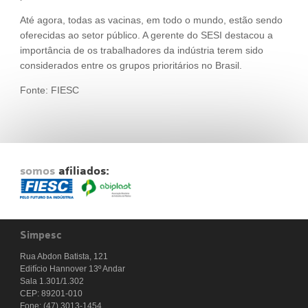
Até agora, todas as vacinas, em todo o mundo, estão sendo
oferecidas ao setor público. A gerente do SESI destacou a
importância de os trabalhadores da indústria terem sido
considerados entre os grupos prioritários no Brasil.
Fonte: FIESC
somos
afiliados:
Simpesc
Rua Abdon Batista, 121
Edifício Hannover 13º Andar
Sala 1.301/1.302
CEP: 89201-010
Fone: (47) 3013-1454