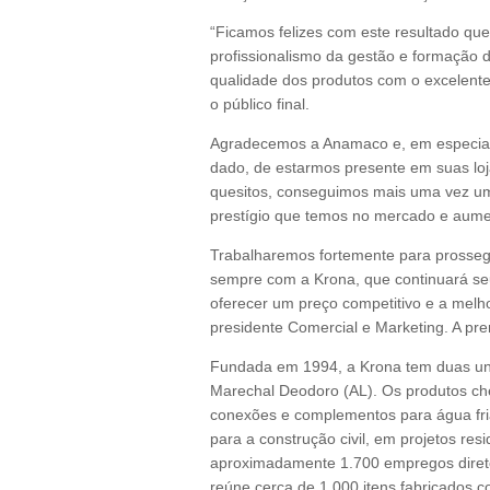
“Ficamos felizes com este resultado qu
profissionalismo da gestão e formação 
qualidade dos produtos com o excelente
o público final.
Agradecemos a Anamaco e, em especial, 
dado, de estarmos presente em suas lo
quesitos, conseguimos mais uma vez u
prestígio que temos no mercado e aum
Trabalharemos fortemente para prosseg
sempre com a Krona, que continuará seu
oferecer um preço competitivo e a melhor
presidente Comercial e Marketing. A pr
Fundada em 1994, a Krona tem duas uni
Marechal Deodoro (AL). Os produtos ch
conexões e complementos para água fria,
para a construção civil, em projetos resi
aproximadamente 1.700 empregos diretos
reúne cerca de 1.000 itens fabricados c