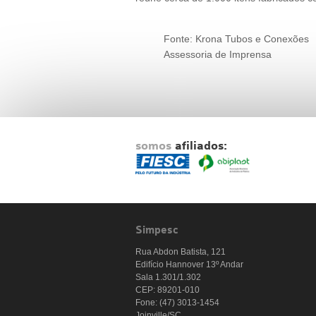
Fonte: Krona Tubos e Conexões
Assessoria de Imprensa
somos
afiliados:
Simpesc
Rua Abdon Batista, 121
Edifício Hannover 13º Andar
Sala 1.301/1.302
CEP: 89201-010
Fone: (47) 3013-1454
Joinville/SC