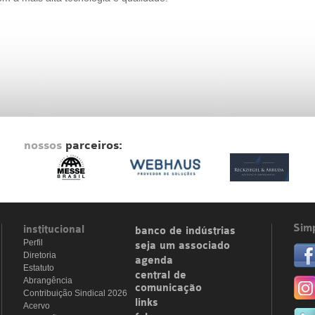
nossos
parceiros:
Simp
institucional
banco de indústrias
Perfil
seja um associado
Diretoria
agenda
Estatuto
central de
Abrangência
comunicação
Contribuição Sindical 2026
links
Acervo