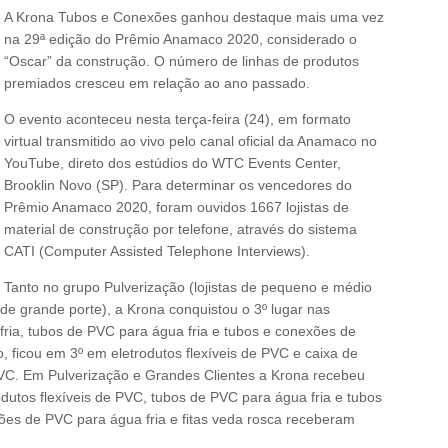
A Krona Tubos e Conexões ganhou destaque mais uma vez
na 29ª edição do Prêmio Anamaco 2020, considerado o
“Oscar” da construção. O número de linhas de produtos
premiados cresceu em relação ao ano passado.
O evento aconteceu nesta terça-feira (24), em formato
virtual transmitido ao vivo pelo canal oficial da Anamaco no
YouTube, direto dos estúdios do WTC Events Center,
Brooklin Novo (SP). Para determinar os vencedores do
Prêmio Anamaco 2020, foram ouvidos 1667 lojistas de
material de construção por telefone, através do sistema
CATI (Computer Assisted Telephone Interviews).
Tanto no grupo Pulverização (lojistas de pequeno e médio
 de grande porte), a Krona conquistou o 3º lugar nas
ria, tubos de PVC para água fria e tubos e conexões de
 ficou em 3º em eletrodutos flexíveis de PVC e caixa de
PVC. Em Pulverização e Grandes Clientes a Krona recebeu
utos flexíveis de PVC, tubos de PVC para água fria e tubos
es de PVC para água fria e fitas veda rosca receberam