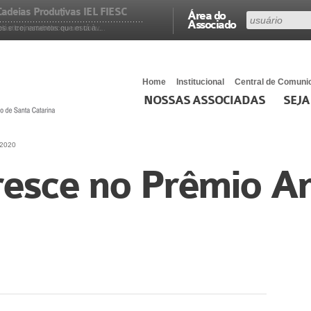
adeias Produtivas IEL FIESC
Área do
Associado
 e treinamentos que está à...
ástico, estabeleceu um conv...
Home
Institucional
Central de Comuni
NOSSAS ASSOCIADAS
SEJA
 2020
esce no Prêmio A