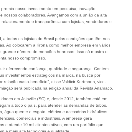
e premia nosso investimento em pesquisa, inovação,
de nossos colaboradores. Avançamos com a união da alta
 relacionamento e transparência com lojistas, vendedores e
a todos os lojistas do Brasil pelas condições que têm nos
jas. Ao colocarem a Krona como melhor empresa em vários
m grande número de menções honrosas. Isso só mostra o
enta nosso compromisso.
uir oferecendo confiança, qualidade e segurança. Contem
s investimentos estratégicos na marca, na busca por
 relação custo-benefício”, disse Valdicir Kortmann, vice-
emiação será publicada na edição anual da Revista Anamaco.
dades em Joinville (SC) e, desde 2012, também está em
egam a todo o país, para atender as demandas de tubos,
 água quente e esgoto, elétrica e acessórios hidráulicos
denciais, comerciais e industriais. A empresa gera
 e atende 10 mil clientes ativos, com um portfólio que
om a mais alta tecnologia e qualidade.