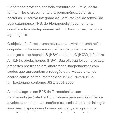
Ela fornece proteção por toda estrutura do EPS e, desta
forma, inibe o crescimento e a permanência de vírus e
bactérias. O aditivo integrado ao Safe Pack foi desenvolvido
pela catarinense TNS, de Florianópolis, recentemente
considerada a startup número #1 do Brasil no segmento de
agronegócio.
O objetivo é oferecer uma atividade antiviral em uma ação
conjunta contra vírus envelopados que podem causar
doenças como hepatite B (HBV), hepatite C (HCV), influenza
A (H1N1), ebola, herpes (HSV). Sua eficácia foi comprovada
em testes realizados em laboratórios independentes com
laudos que apresentam a redução da atividade viral, de
acordo com a norma internacional ISO 21702:2019, e
antibacteriana conforme JIS Z 2801:2000.
As embalagens em EPS da Termotécnica com
nanotecnologia Safe Pack contribuem para reduzir o risco e
a velocidade de contaminação e transmissão destes inimigos
invisíveis proporcionando mais segurança aos produtos