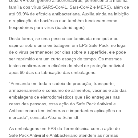
cepa VR-809, gênero alfacoronavírus, pertencente à mesma
família dos vírus SARS-CoV-1, Sars-CoV-2 e MERS), além de
até 99,9% de eficácia antibacteriana. Auxilia ainda na inibição
e replicação de bactérias que também funcionam como
hospedeiros para vírus (bacteriófagos).
Desta forma, se uma pessoa contaminada manipular ou
espirrar sobre uma embalagem em EPS Safe Pack, no lugar
de o vírus permanecer por dias sobre a superfície, ele pode
ser reprimido em um curto espaço de tempo. Os mesmos
testes confirmaram a eficácia do nível de proteção antiviral
após 60 dias da fabricação das embalagens.
“Pensando em toda a cadeia de produção, transporte,
armazenamento e consumo de alimentos, vacinas e até das
embalagens de eletrodomésticos que são entregues nas
casas das pessoas, essa ação do Safe Pack Antiviral e
Antibacteriano tem inúmeras e importantes aplicações no
mercado”, constata Albano Schmidt.
As embalagens em EPS da Termotécnica com a ação do
Safe Pack Antiviral e Antibacteriano atendem as normas