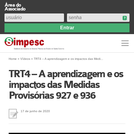
Área do
Associado
Home
Institucional
Perfil
Diretoria
Home
»
Vídeos
»
TRT4 – A aprendizagem e os impactos das Medi...
Estatuto
TRT4 – A aprendizagem e os
Abrangência
impactos das Medidas
Contribuição Sindical 2026
Provisórias 927 e 936
Acervo
Prestação de Contas
Central de Comunicação
17 de junho de 2020
Links
Agenda