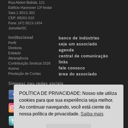
Rua Abdon Batista, 121
Edifício Hannover 13º Andar
Sala 1.301/1.302
CEP: 89201-010
Fone: (47) 3013-1454
Joinville/SC
institucional
banco de indústrias
Perfil
seja um associado
Diretoria
agenda
Estatuto
central de comunicação
Abrangência
links
Contribuição Sindical 2026
fale conosco
Acervo
Prestação de Contas
área do associado
Simpesc nas redes sociais
no facebook
POLÍTICA DE PRIVACIDADE: Nosso site utiliza
/simpesc
cookies para que sua experiência seja melhor.
no instagram
Ao continuar navegando, você está ciente da
@simpescplasticos
nossa política de privacidade.
Saiba mais
no twitter
@simpesc