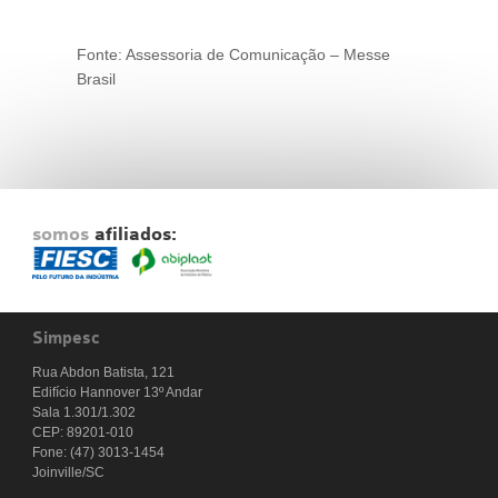
Fonte: Assessoria de Comunicação – Messe
Brasil
somos
afiliados:
Simpesc
Rua Abdon Batista, 121
Edifício Hannover 13º Andar
Sala 1.301/1.302
CEP: 89201-010
Fone: (47) 3013-1454
Joinville/SC