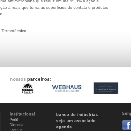
rima antimicrobiana que reduz em até 99,9% a ação e
ão à mais que torna as superfícies de contato e produtos
o.
a Termotécnica
nossos
parceiros:
Simp
institucional
banco de indústrias
Perfil
seja um associado
Diretoria
agenda
Estatuto