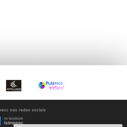
esc nas redes sociais
no facebook
/simpesc