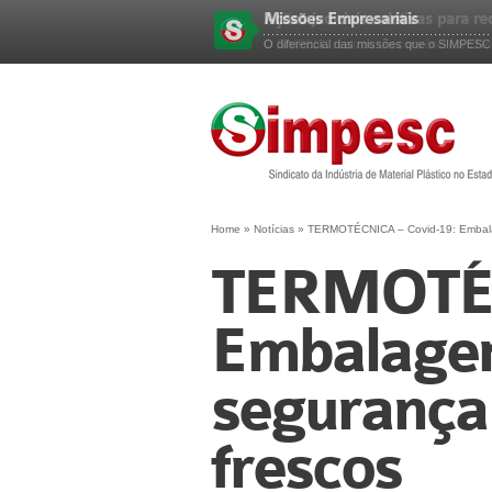
Missões Empresariais
Esqueceu sua senha?
O diferencial das missões que o SIMPESC p
Home
»
Notícias
»
TERMOTÉCNICA – Covid-19: Embala
TERMOTÉC
Embalage
segurança
frescos