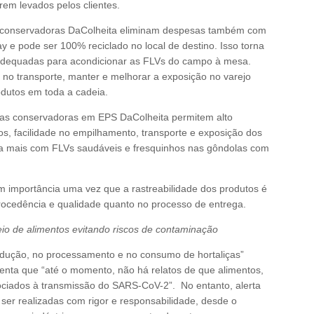
rem levados pelos clientes.
as conservadoras DaColheita eliminam despesas também com
y e pode ser 100% reciclado no local de destino. Isso torna
 adequadas para acondicionar as FLVs do campo à mesa.
 no transporte, manter e melhorar a exposição no varejo
dutos em toda a cadeia.
 as conservadoras em EPS DaColheita permitem alto
s, facilidade no empilhamento, transporte e exposição dos
 a mais com FLVs saudáveis e fresquinhos nas gôndolas com
importância uma vez que a rastreabilidade dos produtos é
procedência e qualidade quanto no processo de entrega.
 de alimentos evitando riscos de contaminação
odução, no processamento e no consumo de hortaliças”
ienta que “até o momento, não há relatos de que alimentos,
sociados à transmissão do SARS-CoV-2”. No entanto, alerta
er realizadas com rigor e responsabilidade, desde o