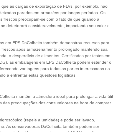
que as cargas de exportação de FLVs, por exemplo, não
deixados parados em armazéns por longos períodos. Os
os frescos preocupam-se com o fato de que quando a
 se deteriorará consideravelmente, impactando seu valor e
oras em EPS DaColheita também demonstrou recursos para
utos frescos após armazenamento prolongado mantendo sua
nda, o desperdício de alimentos. Certificados por testes em
 HDG), as embalagens em EPS DaColheita podem estender o
oferecendo vantagens para todas as partes interessadas na
o a enfrentar estas questões logísticas.
heita mantêm a atmosfera ideal para prolongar a vida útil
tas das preocupações dos consumidores na hora de comprar
higroscópico (repele a umidade) e pode ser lavado,
ene. As conservadoras DaColheita também podem ser