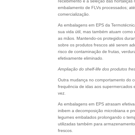
recebimento e a seleção das hortaliças 
embalamento de FLVs processados; até o
comercialização.
As embalagens em EPS da Termotécnica
sua vida útil, mas também atuam como u
as mãos. Mantendo-os protegidos duran
sobre os produtos frescos até serem ad
risco de contaminação de frutas, verdu
efetivamente eliminado.
Ampliação do shelf-life dos produtos fre
Outra mudança no comportamento do co
frequência de idas aos supermercados
vez.
As embalagens em EPS atrasam efetiva
inibem a decomposição microbiana e pres
legumes embalados prolongando o tem
utilizadas também para armazenamento 
frescos.