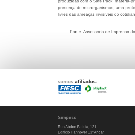
produzidas com o Safe Pack, matéria-p
presença de microrganismos, uma proteç
livres das ameaças invisíveis do cotidian
Fonte: Assessoria de Imprensa d
somos
afiliados:
Simpesc
Rua Abdon Batista, 121
Edifício Hannover 13º Andar