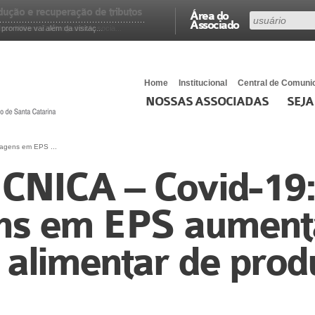
Área do
Associado
romove vai além da visitaç...
Home
Institucional
Central de Comuni
NOSSAS ASSOCIADAS
SEJA
gens em EPS ...
NICA – Covid-19:
ns em EPS aumen
 alimentar de prod