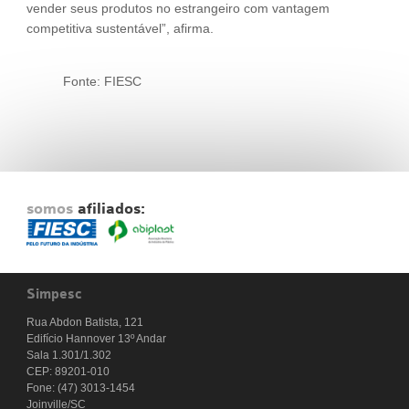
vender seus produtos no estrangeiro com vantagem
competitiva sustentável”, afirma.
Fonte: FIESC
somos
afiliados:
Simpesc
Rua Abdon Batista, 121
Edifício Hannover 13º Andar
Sala 1.301/1.302
CEP: 89201-010
Fone: (47) 3013-1454
Joinville/SC