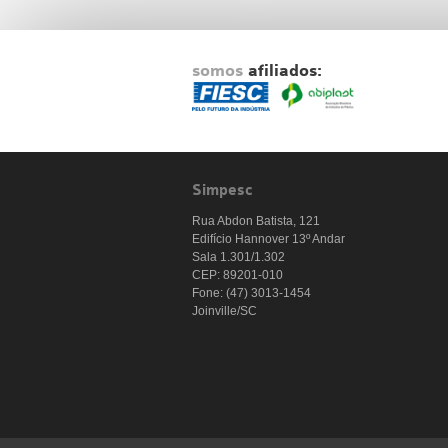
somos
afiliados:
Simpesc
Rua Abdon Batista, 121
Edifício Hannover 13º Andar
Sala 1.301/1.302
CEP: 89201-010
Fone: (47) 3013-1454
Joinville/SC