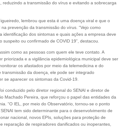
, reduzindo a transmissão do vírus e evitando a sobrecarga
Figueiredo, lembrou que esta é uma doença viral e que o
 na prevenção da transmissão do vírus. “Vejo como
: a identificação dos sintomas e quais ações a empresa deve
o suspeito ou confirmado de COVID 19”, destacou.
assim como as pessoas com quem ele teve contato. A
priorizada e a vigilância epidemiológica municipal deve ser
monitorar os afastados por meio da telemedicina e do
e transmissão da doença, ele pode ser integrado
er se aparecer os sintomas da Covid-19.
oi conduzido pelo diretor regional do SENAI e diretor de
io Machado Pereira, que reforçou o papel das entidades da
. “O IEL, por meio do Observatório, tornou-se o ponto
 o SENAI tem sido determinante para o desenvolvimento de
monar nacional, novos EPIs, soluções para proteção de
e reparação de respiradores danificados ou inoperantes,