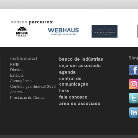
nossos
parceiros:
Simp
institucional
banco de indústrias
Perfil
seja um associado
Diretoria
agenda
Estatuto
central de
Abrangência
comunicação
Contribuição Sindical 2026
links
Acervo
fale conosco
Prestação de Contas
área do associado