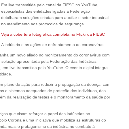
Em live transmitida pelo canal da FIESC no YouTube
,
especialistas das entidades ligadas à Federação
detalharam soluções criadas para auxiliar o setor industrial
no atendimento aos protocolos de segurança.
Veja a cobertura fotográfica completa no Flickr da FIESC
A indústria e as ações de enfrentamento ao coronavírus.
 ganha um novo aliado no monitoramento do coronavírus com
 solução apresentada pela Federação das Indústrias
, em live transmitida pelo YouTube. O evento digital integra
tidade.
r um plano de ação para reduzir a propagação da doença, com
s e sistemas adequados de proteção dos indivíduos, dos
além da realização de testes e o monitoramento da saúde por
ços que visam reforçar o papel das indústrias no
olo Corona é uma iniciativa que mobiliza as estruturas do
inda mais o protagonismo da indústria no combate à