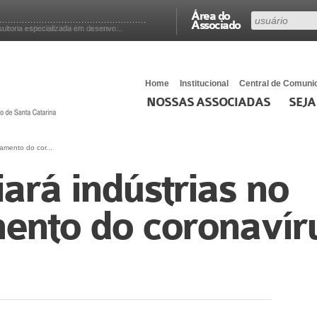
Área do
Associado
ltoria especializada em desenvo...
Home
Institucional
Central de Comuni
NOSSAS ASSOCIADAS
SEJA
amento do cor...
ará indústrias no
ento do coronavír