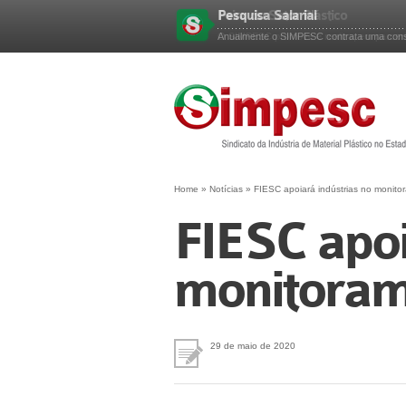
Pesquisa Salarial
Esqueceu sua senha?
Anualmente o SIMPESC contrata uma consu
Home
»
Notícias
»
FIESC apoiará indústrias no monitor
FIESC apoi
monitoram
29 de maio de 2020