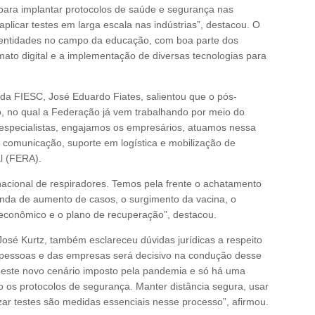
para implantar protocolos de saúde e segurança nas
plicar testes em larga escala nas indústrias”, destacou. O
s entidades no campo da educação, com boa parte dos
ato digital e a implementação de diversas tecnologias para
 da FIESC, José Eduardo Fiates, salientou que o pós-
, no qual a Federação já vem trabalhando por meio do
 especialistas, engajamos os empresários, atuamos nessa
 comunicação, suporte em logística e mobilização de
l (FERA).
ional de respiradores. Temos pela frente o achatamento
nda de aumento de casos, o surgimento da vacina, o
econômico e o plano de recuperação”, destacou.
 José Kurtz, também esclareceu dúvidas jurídicas a respeito
pessoas e das empresas será decisivo na condução desse
 este novo cenário imposto pela pandemia e só há uma
o os protocolos de segurança. Manter distância segura, usar
zar testes são medidas essenciais nesse processo”, afirmou.