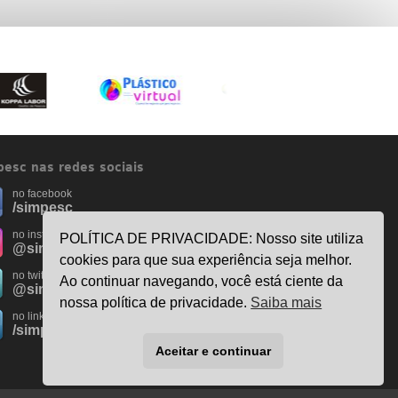
esc nas redes sociais
no facebook
/simpesc
no instagram
POLÍTICA DE PRIVACIDADE: Nosso site utiliza
@simpescplasticos
cookies para que sua experiência seja melhor.
no twitter
Ao continuar navegando, você está ciente da
@simpesc
nossa política de privacidade.
Saiba mais
no linkedin
/simpesc
Aceitar e continuar