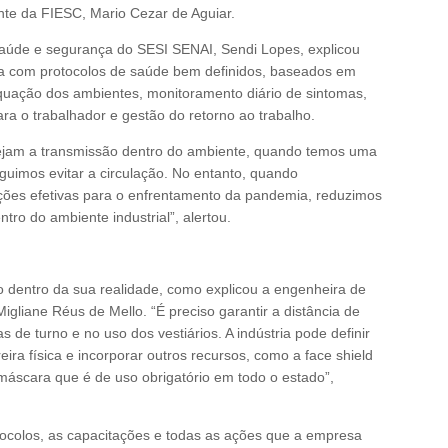
ente da FIESC, Mario Cezar de Aguiar.
aúde e segurança do SESI SENAI, Sendi Lopes, explicou
ria com protocolos de saúde bem definidos, baseados em
equação dos ambientes, monitoramento diário de sintomas,
ara o trabalhador e gestão do retorno ao trabalho.
tejam a transmissão dentro do ambiente, quando temos uma
eguimos evitar a circulação. No entanto, quando
ões efetivas para o enfrentamento da pandemia, reduzimos
ntro do ambiente industrial”, alertou.
o dentro da sua realidade, como explicou a engenheira de
gliane Réus de Mello. “É preciso garantir a distância de
de turno e no uso dos vestiários. A indústria pode definir
reira física e incorporar outros recursos, como a face shield
máscara que é de uso obrigatório em todo o estado”,
otocolos, as capacitações e todas as ações que a empresa