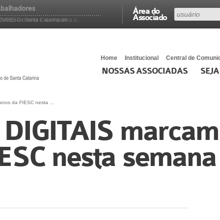
abalhadores
Área do
Associado
SIMPESC orienta e acompanha a...
stado de Santa Catarina de...
Home
Institucional
Central de Comuni
NOSSAS ASSOCIADAS
SEJA
os da FIESC nesta ...
DIGITAIS marcam 
IESC nesta semana