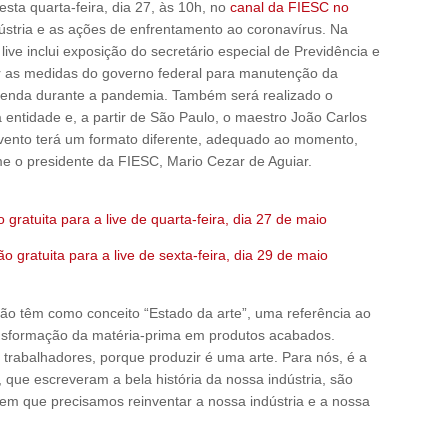
sta quarta-feira, dia 27, às 10h, no
canal da FIESC no
ndústria e as ações de enfrentamento ao coronavírus. Na
a live inclui exposição do secretário especial de Previdência e
ar as medidas do governo federal para manutenção da
renda durante a pandemia. Também será realizado o
 entidade e, a partir de São Paulo, o maestro João Carlos
 evento terá um formato diferente, adequado ao momento,
e o presidente da FIESC, Mario Cezar de Aguiar.
 gratuita para a live de quarta-feira, dia 27 de maio
ão gratuita para a live de sexta-feira, dia 29 de maio
ão têm como conceito “Estado da arte”, uma referência ao
ransformação da matéria-prima em produtos acabados.
trabalhadores, porque produzir é uma arte. Para nós, é a
s, que escreveram a bela história da nossa indústria, são
m que precisamos reinventar a nossa indústria e a nossa