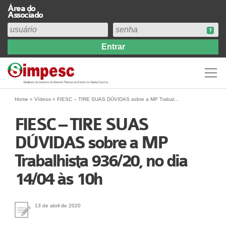
Área do
Associado
Home
Institucional
Perfil
Diretoria
Home
»
Vídeos
»
FIESC – TIRE SUAS DÚVIDAS sobre a MP Trabal...
Estatuto
FIESC – TIRE SUAS
Abrangência
DÚVIDAS sobre a MP
Contribuição Sindical 2026
Trabalhista 936/20, no dia
Acervo
Prestação de Contas
14/04 às 10h
Central de Comunicação
Links
13 de abril de 2020
Agenda