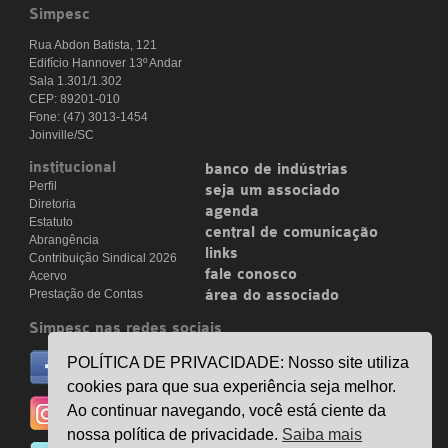
Simpesc
Rua Abdon Batista, 121
Edifício Hannover 13º Andar
Sala 1.301/1.302
CEP: 89201-010
Fone: (47) 3013-1454
Joinville/SC
institucional
banco de indústrias
Perfil
seja um associado
Diretoria
agenda
Estatuto
central de comunicação
Abrangência
links
Contribuição Sindical 2026
fale conosco
Acervo
Prestação de Contas
área do associado
Simpesc nas redes sociais
no facebook
POLÍTICA DE PRIVACIDADE: Nosso site utiliza
/simpesc
cookies para que sua experiência seja melhor.
no instagram
Ao continuar navegando, você está ciente da
@simpescplasticos
nossa política de privacidade.
Saiba mais