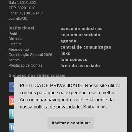
Sala 1.301/1.302
CEP: 89201-010
Fone: (47) 3013-1454
Joinville/SC
institucional
banco de indústrias
Perfil
seja um associado
Diretoria
agenda
Estatuto
central de comunicação
Abrangência
links
Contribuição Sindical 2026
fale conosco
Acervo
Prestação de Contas
área do associado
Simpesc nas redes sociais
no facebook
POLÍTICA DE PRIVACIDADE: Nosso site utiliza
/simpesc
cookies para que sua experiência seja melhor.
no instagram
Ao continuar navegando, você está ciente da
@simpescplasticos
nossa política de privacidade.
Saiba mais
no twitter
@simpesc
Aceitar e continuar
no linkedin
/simpesc