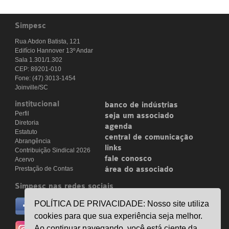
Simpesc
Rua Abdon Batista, 121
Edifício Hannover 13º Andar
Sala 1.301/1.302
CEP: 89201-010
Fone: (47) 3013-1454
Joinville/SC
institucional
banco de indústrias
Perfil
seja um associado
Diretoria
agenda
Estatuto
central de comunicação
Abrangência
links
Contribuição Sindical 2026
fale conosco
Acervo
Prestação de Contas
área do associado
Simpesc nas redes sociais
no facebook
POLÍTICA DE PRIVACIDADE: Nosso site utiliza
/simpesc
cookies para que sua experiência seja melhor.
no instagram
Ao continuar navegando, você está ciente da