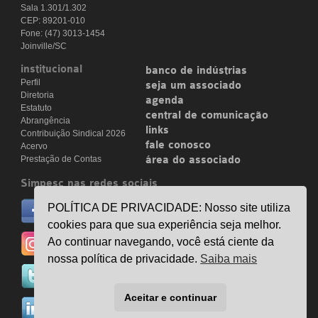
Sala 1.301/1.302
CEP: 89201-010
Fone: (47) 3013-1454
Joinville/SC
institucional
banco de indústrias
Perfil
seja um associado
Diretoria
agenda
Estatuto
central de comunicação
Abrangência
links
Contribuição Sindical 2026
fale conosco
Acervo
Prestação de Contas
área do associado
Simpesc nas redes sociais
no facebook
POLÍTICA DE PRIVACIDADE: Nosso site utiliza
/simpesc
cookies para que sua experiência seja melhor.
no instagram
Ao continuar navegando, você está ciente da
@simpescplasticos
nossa política de privacidade.
Saiba mais
no twitter
@simpesc
Aceitar e continuar
no linkedin
/simpesc