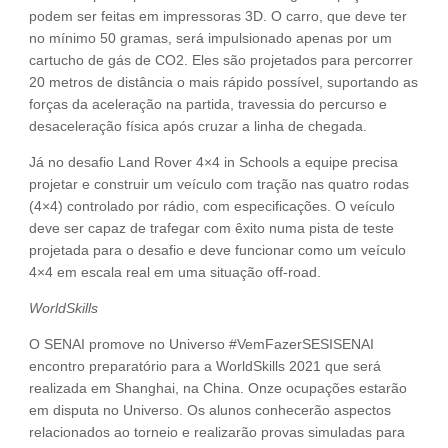
podem ser feitas em impressoras 3D. O carro, que deve ter
no mínimo 50 gramas, será impulsionado apenas por um
cartucho de gás de CO2. Eles são projetados para percorrer
20 metros de distância o mais rápido possível, suportando as
forças da aceleração na partida, travessia do percurso e
desaceleração física após cruzar a linha de chegada.
Já no desafio Land Rover 4×4 in Schools a equipe precisa
projetar e construir um veículo com tração nas quatro rodas
(4×4) controlado por rádio, com especificações. O veículo
deve ser capaz de trafegar com êxito numa pista de teste
projetada para o desafio e deve funcionar como um veículo
4×4 em escala real em uma situação off-road.
WorldSkills
O SENAI promove no Universo #VemFazerSESISENAI
encontro preparatório para a WorldSkills 2021 que será
realizada em Shanghai, na China. Onze ocupações estarão
em disputa no Universo. Os alunos conhecerão aspectos
relacionados ao torneio e realizarão provas simuladas para