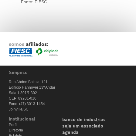
Fonte: FIESC
somos
afiliados:
Simpesc
Rua Abdon Batista, 121
Edifício Hannover 13º Andar
Sala 1.301/1.302
CEP: 89201-010
Fone: (47) 3013-1454
Joinville/SC
institucional
banco de indústrias
Perfil
seja um associado
Diretoria
agenda
Estatuto