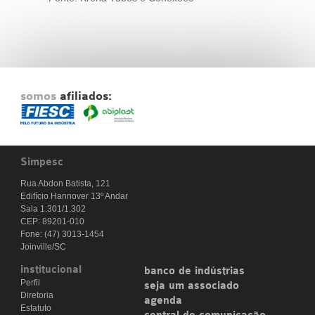
somos
afiliados:
Simpesc
Rua Abdon Batista, 121
Edifício Hannover 13º Andar
Sala 1.301/1.302
CEP: 89201-010
Fone: (47) 3013-1454
Joinville/SC
institucional
banco de indústrias
Perfil
seja um associado
Diretoria
agenda
Estatuto