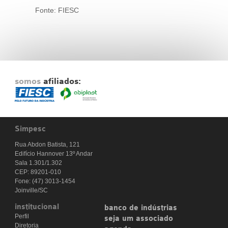
Fonte: FIESC
somos
afiliados:
Simpesc
Rua Abdon Batista, 121
Edifício Hannover 13º Andar
Sala 1.301/1.302
CEP: 89201-010
Fone: (47) 3013-1454
Joinville/SC
institucional
banco de indústrias
Perfil
seja um associado
Diretoria