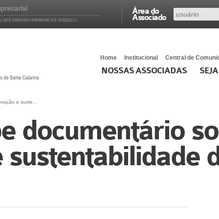
presarial
Área do
Associado
até mesmo eliminar os imposto...
 sindical na estrutura corpo...
Home
Institucional
Central de Comuni
NOSSAS ASSOCIADAS
SEJA
vação e suste...
be documentário so
 sustentabilidade 