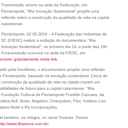
Transmissão ocorre na sede da Federação, em
Florianópolis; “Ilha Inovação Sustentável” propõe uma
reflexão sobre a construção da qualidade de vida na capital
catarinense.
Florianópolis, 02.05.2019
– A Federação das Indústrias de
SC (FIESC) realiza a exibição do documentário “Ilha
Inovação Sustentável”, no próximo dia 14, a partir das 19h.
A transmissão ocorrerá na sede da FIESC, em
crever gratuitamente neste link
.
uzido pela Geofilmes, o documentário propõe uma reflexão
 Florianópolis, baseado na inovação sustentável. Cerca de
 construção da qualidade de vida na cidade trazem um
ilidades de futuro para a capital catarinense. “Ilha
 Fundação Cultural de Florianópolis Franklin Cascaes, da
iativa Acif, Acats, Angeloni, Cinesystem, Flex, Instituto Lixo
 Palace Hotel e Rá Incorporações.
ível também, na íntegra, no canal Youtube. Outras
ttp://www.ilhainova.com.br/
.