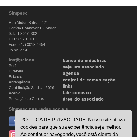
Simpesc
Rua Abdon Batista, 121
Edifício Hannover 13º Andar
Sala 1.301/1.302
CEP: 89201-010
Fone: (47) 3013-1454
Joinville/SC
institucional
banco de indústrias
Perfil
seja um associado
Diretoria
agenda
Estatuto
central de comunicação
Abrangência
links
Contribuição Sindical 2026
fale conosco
Acervo
Prestação de Contas
área do associado
Simpesc nas redes sociais
no facebook
POLÍTICA DE PRIVACIDADE: Nosso site utiliza
/simpesc
cookies para que sua experiência seja melhor.
no instagram
Ao continuar navegando, você está ciente da