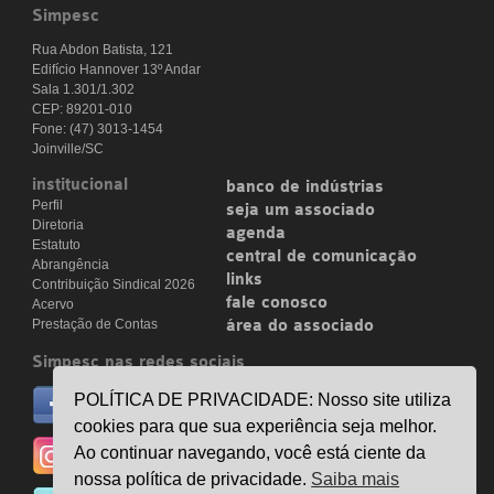
Simpesc
Rua Abdon Batista, 121
Edifício Hannover 13º Andar
Sala 1.301/1.302
CEP: 89201-010
Fone: (47) 3013-1454
Joinville/SC
institucional
banco de indústrias
Perfil
seja um associado
Diretoria
agenda
Estatuto
central de comunicação
Abrangência
links
Contribuição Sindical 2026
fale conosco
Acervo
Prestação de Contas
área do associado
Simpesc nas redes sociais
no facebook
POLÍTICA DE PRIVACIDADE: Nosso site utiliza
/simpesc
cookies para que sua experiência seja melhor.
no instagram
Ao continuar navegando, você está ciente da
@simpescplasticos
nossa política de privacidade.
Saiba mais