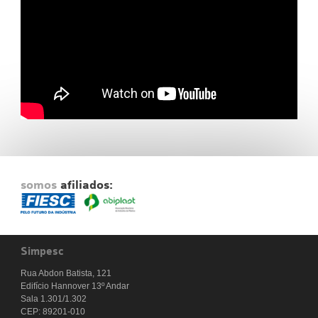
Fale Conosco
NOSSAS ASSOCIADAS
SEJA UM ASSOCIADO
VAGAS
somos
afiliados:
Simpesc
Rua Abdon Batista, 121
Edifício Hannover 13º Andar
Sala 1.301/1.302
CEP: 89201-010